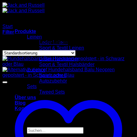
Zum
Inhalt
springen
Start
/
Produkte verschlagwortet mit „Lederleine“
Produkte
Filter
Leinen
Alle 51 Ergebnisse werden angezeigt
Leder Leinen
Sport & Textil Leinen
Halsbänder
Leder Halsbänder
Sport & Textil Halsbänder
Zubehör
Spielsachen
Autozubehör
Sets
Tweed Sets
Über uns
Blog
Kontakt
Suchen
nach: