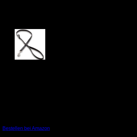
“Newman”
Unsere Premium Echtlederleine „Newman“ ist ein absolutes
Designerstück mit vielen liebevollen Details. Sie eignet sich
hervorragend für das „bei Fuß“-Training und ermöglicht Ihnen
die gute Kontrolle Ihres Hundes. Das nussbraune
Rinderleder ist aufwändig um eine reißfeste Seele
geflochten, die Verbindung zu Handschlaufe und
Edelstahlkarabiner wird mittels dekorativ vernähter
Lederkomponenten verstärkt.Unsere Echtlederkurzleine
„Newman“ überzeugt auch mit Komfort und extravagantem
Design. (UVP: 24,90 €)
Bestellen bei Amazon