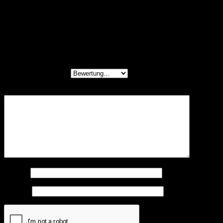
Rezensionen
Es gibt noch keine Rezensionen.
Schreibe die erste Rezension für „Premium
Lederkurzleine “Newman”“
Deine Bewertung
*
Deine Rezension
*
Name
*
E-Mail
*