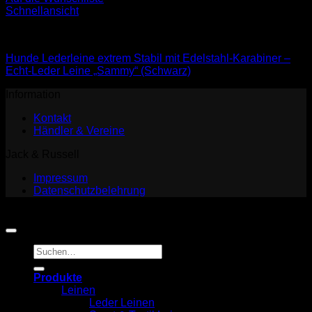
Schnellansicht
Leder Leinen
Hunde Lederleine extrem Stabil mit Edelstahl-Karabiner –
Echt-Leder Leine „Sammy“ (Schwarz)
Information
Kontakt
Händler & Vereine
Jack & Russell
Impressum
Datenschutzbelehrung
Copyright 2026 ©
Jack and Russell
Suchen
nach:
Produkte
Leinen
Leder Leinen