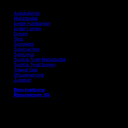
Kategorien
Autozubehör
Halsbänder
Leder Halsbänder
Leder Leinen
Leinen
Sets
Sonstiges
Spielsachen
Spielzeug
Sport & Textil Halsbänder
Sport & Textil Leinen
Tweed Sets
Uncategorized
Zubehör
Beschreibung
Rezensionen (0)
HUNDEHALSBAND AUS LEDER: Das Hunde
Halsband ist aus robusten Büffelleder hergestellt,
dieses ist extra dick und ausgesprochen
strapazierfähig, dabei trotzdem weich und passt sich
sanft dem Hundehals an. Schnalle und Beschläge