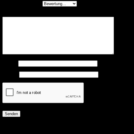
Deine Bewertung
*
Deine Rezension
*
Name
*
E-Mail
*
Ähnliche Produkte