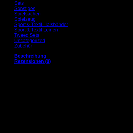
Sets
Sonstiges
Spielsachen
Spielzeug
Sport & Textil Halsbänder
Sport & Textil Leinen
Tweed Sets
Uncategorized
Zubehör
Beschreibung
Rezensionen (0)
HOCHWERTIGE MATERIALIEN und gute
Verarbeitung versprechen Langlebigkeit und viel
Freude an unserem Produkt. Der Schnappverschluss
sowie die Edelstahlringe sind sehr stabil. Mit dem
Klettband können sie schnell und einfach die perfekte
Weite einstellen
KOMFORTABEL durch die besondere
Neoprenpolsterung. Die extra Beschichtung an der
Innenseite des Halsbands schützt die empfindliche
Halspartie vor Druckstellen.
Mehr SICHERHEIT Drei reflektierende Nähte sorgen
für bessere Sicht bei Dunkelheit und Dämmerung. Der