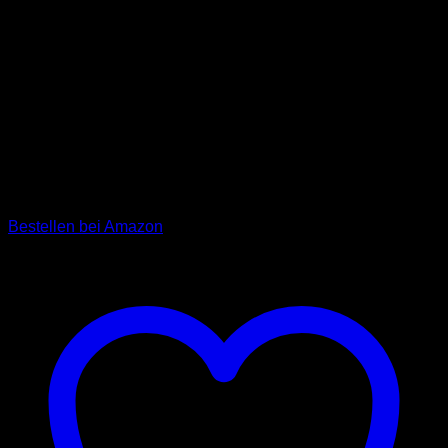
Unser Hundehalsband „Max” aus hochwertigen und
langlebigen Materialien ist ein robustes und elegantes
Hundehalsband für jeden Vierbeiner. Das klassische
Halsband ist mit einem praktischen Nietenverschluss
ausgestattet, der kinderleicht zu bedienen ist. Zusätzlich
haben wir Nieten eingearbeitet, mit dem sich die
Weitenregulierung sicher fixieren lässt. Das Hundehalsband
ist in den Farben Schwarz und Grau erhältlich (UVP: 9,90 €)
Bestellen bei Amazon