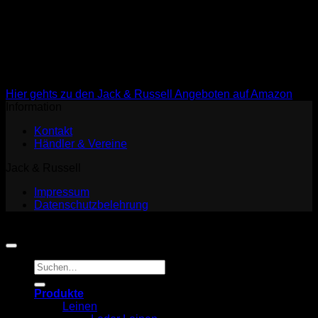
ebenso im Vordergrund. Um uns auf diese Stärken zu
konzentrieren, haben wir uns bewusst gegen ein eigenes
Fulfillment entschieden und verkaufen und versenden an
Endkunden ausschließlich über Amazon. So können wir
unseren Kunden durch Amazon Prime kürzeste Lieferzeiten
bieten. Besucht uns in unserem Markenshop auf Amazon.
Hier gehts zu den Jack & Russell Angeboten auf Amazon
Information
Kontakt
Händler & Vereine
Jack & Russell
Impressum
Datenschutzbelehrung
Copyright 2026 ©
Jack and Russell
Suchen
nach:
Produkte
Leinen