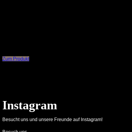
Unser Klassiker
Luna
– das reflektierende Halsband für Ihren Vierbeiner-
Freund, damit Ihr Liebling auch in der Dunkelheit gut sichtbar
ist. Das Halsband verfügt über zwei reflektierende Streifen
am Rand und einer Neoprenpolsterung zum optimalen
Tragekomfort. Das Hundehaband Luna ist in Gelb oder Blau
und in verschiedenen Größen verfügbar.
Zum Produkt
Instagram
Besucht uns und unsere Freunde auf Instagram!
Besuch uns