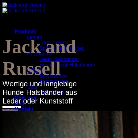
Zum
Inhalt
springen
Produkte
Leinen
Jack and
Leder Leinen
Sport & Textil Leinen
Halsbänder
Leder Halsbänder
Russell
Sport & Textil Halsbänder
Zubehör
Spielsachen
Autozubehör
Wertige und langlebige
Sets
Hunde-Halsbänder aus
Tweed Sets
Über uns
Leder oder Kunststoff
Blog
Kontakt
Zu den Halsbändern
Suchen
nach: