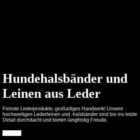
Produkte in einem Jutebeutel ausgeliefert, der dank einer
Lasche mit Druckknopf als Leckerli-Beutel am Gürtel
befestigt werden kann.
Wir lieben unsere Arbeit! Und arbeiten jeden Tag daran,
unsere Produkte noch besser zu machen, ihnen den
besonderen Pfiff zu geben, um das Leben von Euch und
Euren Vierbeinern noch ein wenig schöner zu gestalten.
Hundehalsbänder und
Leinen aus Leder
Feinste Lederprodukte, großartiges Handwerk! Unsere
hochwertigen Lederleinen und -halsbänder sind bis ins letzte
Detail durchdacht und bieten langfristig Freude.