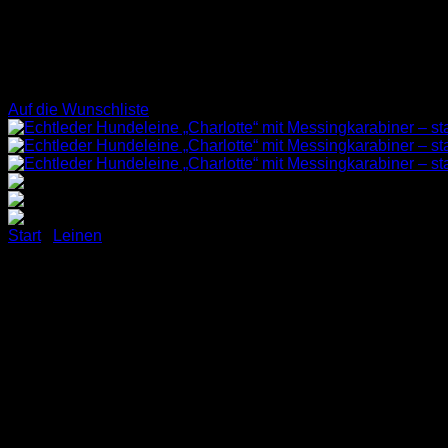
Auf die Wunschliste
Start
/
Leinen
Echtleder Hundeleine „Charlo
(Dunkelbraun)
Unsere Hundeleine „Charlotte“ besteht aus besonders dickem „F
klassischen Design, zu dem das geflochtene Lederende einen 