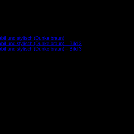
tte“ mit Messingkarabiner – 
ettleder“,das angenehm in der Hand liegt und gleichzeitig robu
maßgeblichen Teil beiträgt. Das geflochtene Leder mündet in e