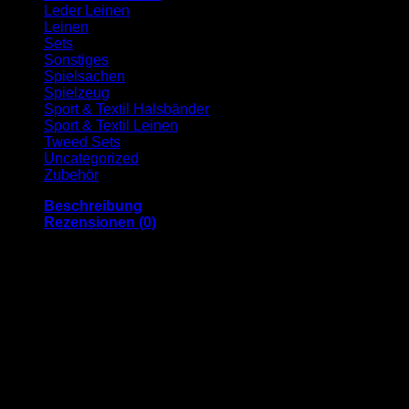
Leder Leinen
Leinen
Sets
Sonstiges
Spielsachen
Spielzeug
Sport & Textil Halsbänder
Sport & Textil Leinen
Tweed Sets
Uncategorized
Zubehör
Beschreibung
Rezensionen (0)
Jack & Russell Premium Echtlederleine “Moritz”
Unsere Premium Hundeleine „Moritz“ aus robustem
Rinderleder. Um Stabilität und Langlebigkeit zu
gewährleisten wird für „Moritz“ strapazierfähiges Rinderleder
sorgfältig um ein reißfestes Seil genäht, die Handschlaufe
wird zusätzlich durch ein fest vernähtes Lederpatch verstärkt.
Die Edelstahlelemente sind rostfrei und trotzen jeder
Witterung.