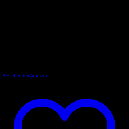
verstärkter Handschlaufe
(Schwarz)
Unsere Premium Hundeleine „Moritz“ aus robustem
Rinderleder. Um Stabilität und Langlebigkeit zu
gewährleisten wird für „Moritz“ strapazierfähiges Rinderleder
sorgfältig um ein reißfestes Seil genäht, die Handschlaufe
wird zusätzlich durch ein fest vernähtes Lederpatch verstärkt.
(UVP: 19,90)
Bestellen bei Amazon