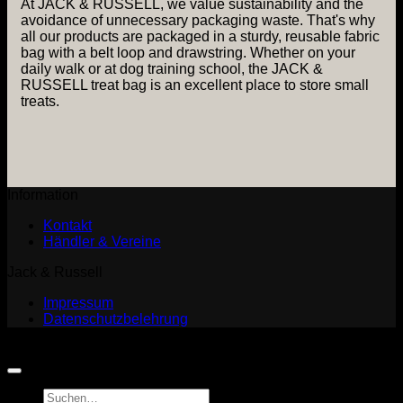
At JACK & RUSSELL, we value sustainability and the
avoidance of unnecessary packaging waste. That's why
all our products are packaged in a sturdy, reusable fabric
bag with a belt loop and drawstring. Whether on your
daily walk or at dog training school, the JACK &
RUSSELL treat bag is an excellent place to store small
treats.
Information
Kontakt
Händler & Vereine
Jack & Russell
Impressum
Datenschutzbelehrung
Copyright 2026 ©
Jack and Russell
Suchen