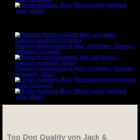
Hunde Halsband
„Balu" (Blau)
Sale
Premium Hundehalsband „Max" mit Nieten - Neopren
gepolstert (Schwarz)
Premium Hundehalsband „Max" mit Nieten - Neopren
gepolstert - (Grau)
Hunde Halsband
„Balu" (Schwarz)
Hunde Halsband
„Balu" (Blau)
Top Dog Quality von Jack &