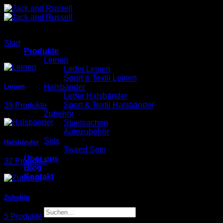
Zum
Inhalt
springen
Start
/
Produkte
Produkte
Leinen
Leder Leinen
Sport & Textil Leinen
Halsbänder
Leinen
Leder Halsbänder
Sport & Textil Halsbänder
39 Produkte
Zubehör
Spielsachen
Autozubehör
Sets
Halsbänder
Tweed Sets
Über uns
32 Produkte
Blog
Kontakt
Zubehör
Suchen
5 Produkte
nach: