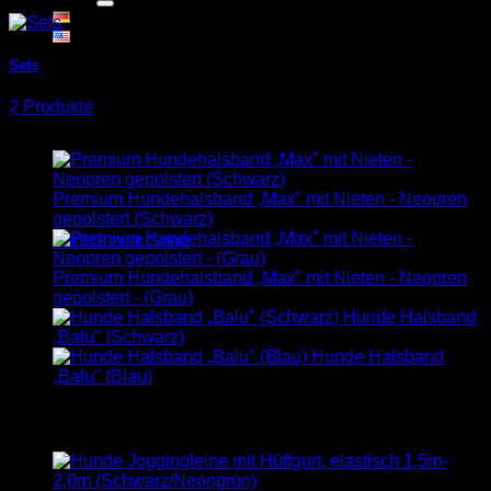
Sets
Warenkorb
2 Produkte
Neuheiten
Premium Hundehalsband „Max" mit Nieten - Neopren
Es befinden sich keine Produkte im Warenkorb.
gepolstert (Schwarz)
Zurück zum Shop
Premium Hundehalsband „Max" mit Nieten - Neopren
gepolstert - (Grau)
Hunde Halsband
„Balu" (Schwarz)
Hunde Halsband
„Balu" (Blau)
Bestseller