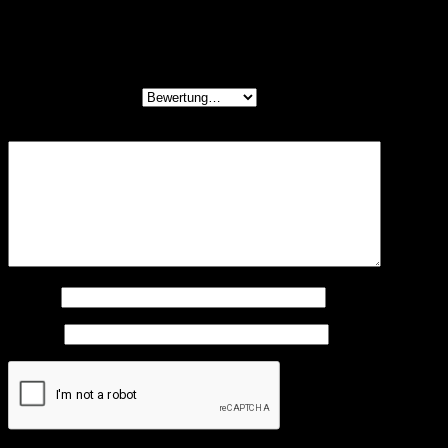
Schreibe die erste Rezension für „Premium
Hundehalsband „Luna“ reflektierend und mit
Neopren gepolstert (Blau)“
Deine Bewertung
*
Deine Rezension
*
Name
*
E-Mail
*