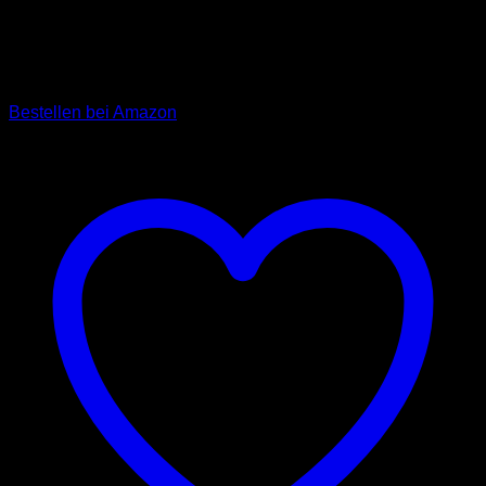
anleinen. Durch die reflektierenden Elemente entlang des
Halsbandes ist Ihr Hund besser sichtbar bei Dunkelheit und
Dämmerung. Das Halsband ist in Schwarz, Blau, Gelb und
Hellblau verfügbar. (UVP: 11,90 €)
Bestellen bei Amazon