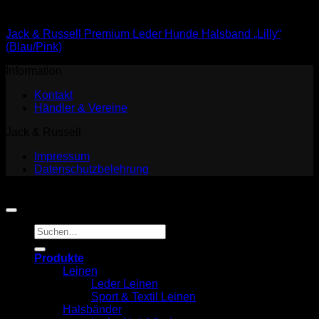
Halsbänder
Jack & Russell Premium Leder Hunde Halsband „Lilly“
(Blau/Pink)
Information
Kontakt
Händler & Vereine
Jack & Russell
Impressum
Datenschutzbelehrung
Copyright 2026 ©
Jack and Russell
Suchen
nach:
Produkte
Leinen
Leder Leinen
Sport & Textil Leinen
Halsbänder