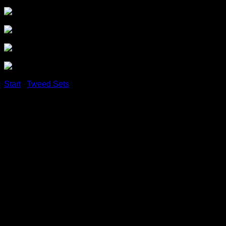
Start
/
Tweed Sets
Tweed Set Hundeleine 2,0m
+ Halsband mit
roségoldenen Karabiner
Dunkelgrau
KLASSISCHES DESIGN & FEINSTE
HANDWERKSKUNST: Die elegante Führleine „Bradley“ und
das Halsband „Cody“ überzeugen mit klassischem Design.