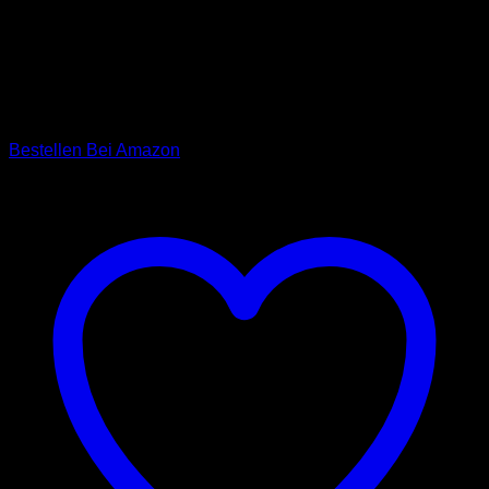
Dank liebevoller und präziser Handarbeit bieten sie
Langlebigkeit und Stabilität.
AUSGEWÄHLTE MATERIALIEN: Robustes Tweed trifft auf
Qualitätsgarn und roségoldfarbige, rostfreie &
witterungsbeständige Beschläge.
Bestellen Bei Amazon