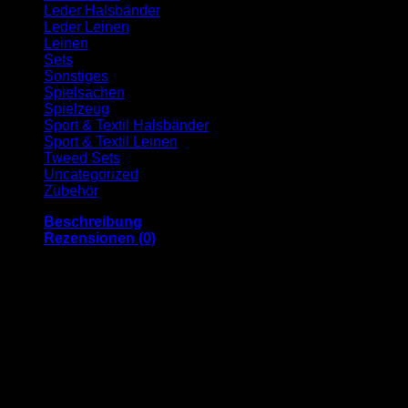
Leder Halsbänder
Leder Leinen
Leinen
Sets
Sonstiges
Spielsachen
Spielzeug
Sport & Textil Halsbänder
Sport & Textil Leinen
Tweed Sets
Uncategorized
Zubehör
Beschreibung
Rezensionen (0)
Jack & Russell Premium Führleine “Dexter”
Unsere Premium Führleine „Dexter“ aus strapazierfähigem
Rinderleder bietet Ihnen absolute Flexibilität auf Ihren
Spaziergängen. Wechseln Sie situationsabhängig in
Sekundenschnelle zwischen Kurzleine, Führleine und
Umhängeleine – dank qualitativ hochwertiger
Messingkarabiner und -ringe ganz unkompliziert möglich.
Das hochwertige, glatte Nappaleder ist in runder Form um