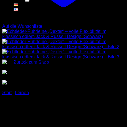
Warenkorb
Auf die Wunschliste
Es befinden sich keine Produkte im Warenkorb.
Zurück zum Shop
Start
/
Leinen
Echtleder-Führleine
„Dexter“ – volle Flexibilität