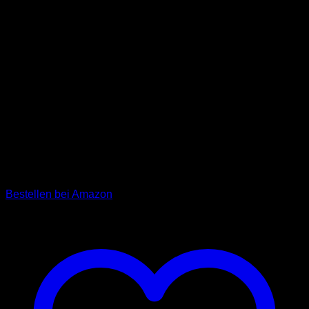
im klassisch edlem Jack &
Russell Design (Schwarz)
Unsere Premium Führleine „Dexter“ aus strapazierfähigem
Rinderleder bietet Ihnen absolute Flexibilität auf Ihren
Spaziergängen. Wechseln Sie situationsabhängig in
Sekundenschnelle zwischen Kurzleine, Führleine und
Umhängeleine – dank qualitativ hochwertiger
Messingkarabiner und -ringe ganz unkompliziert möglich.
(UVP: 24,90 €)
Bestellen bei Amazon