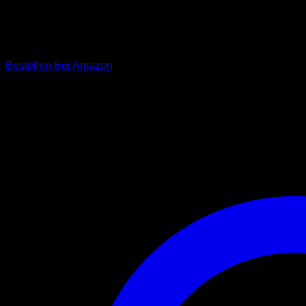
Die Kurzführer Hundeleine „Pull“ wird aus besonders dickem „Fet
Der Karabiner besteht aus rostfreiem, witterungsbeständigem 
oder Geschirr gehängt, behindert den Hund nicht im Freilauf, l
Bestellen Bei Amazon