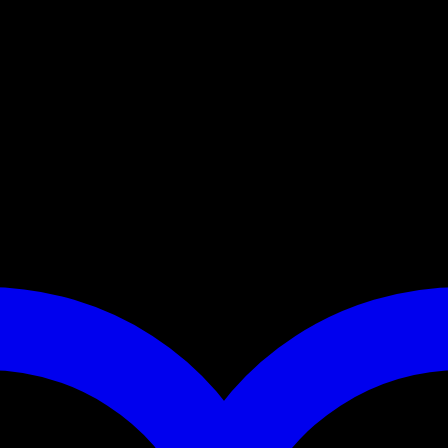
t“- Leder gefertigt, das extrem stabil ist und dabei weich in de
Edelstahl. Die kurze Hundeleine ist 30cm lang. Die Kurzführer 
ässt sich bei Bedarf aber schnell nutzen.