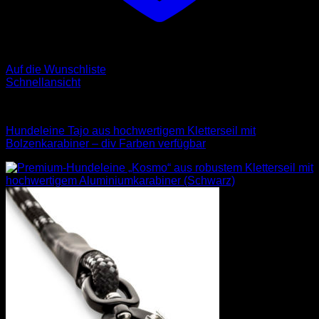
Auf die Wunschliste
Schnellansicht
Leinen
Hundeleine Tajo aus hochwertigem Kletterseil mit
Bolzenkarabiner – div Farben verfügbar