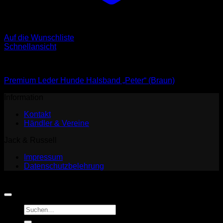
Auf die Wunschliste
Schnellansicht
Halsbänder
Premium Leder Hunde Halsband „Peter“ (Braun)
Information
Kontakt
Händler & Vereine
Jack & Russell
Impressum
Datenschutzbelehrung
Copyright 2026 ©
Jack and Russell
Suchen
nach: