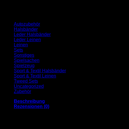
Kategorien
Autozubehör
Halsbänder
Leder Halsbänder
Leder Leinen
Leinen
Sets
Sonstiges
Spielsachen
Spielzeug
Sport & Textil Halsbänder
Sport & Textil Leinen
Tweed Sets
Uncategorized
Zubehör
Beschreibung
Rezensionen (0)
Jack & Russell Premium Lederhalsband “Xaver”
Unser Echtleder-Hundehalsband „Xaver“ wird in liebevoller