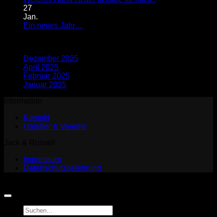
dickes
Kommentare
27
PRO
zu
Jan.
für
Welcher
Keine
Ein neues Jahr…
Einzeltraining!
Hund
Kommentare
Archiv
zu
ist
Ein
der
Dezember 2025
neues
richtige
April 2025
Jahr…
für
Februar 2025
mich?
Januar 2025
Information
Kontakt
Händler & Vereine
Jack & Russell
Impressum
Datenschutzbelehrung
Copyright 2026 ©
Jack and Russell
Suchen